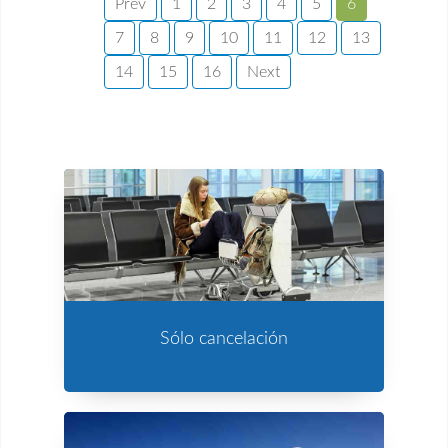
Prev
1
2
3
4
5
6
7
8
9
10
11
12
13
14
15
16
Next
Sólo cancelación