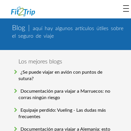
to
na
Blog |
aquí hay algunos artículos útiles sobre
el seguro de viaje
Los mejores blogs
¿Se puede viajar en avión con puntos de
sutura?
Documentación para viajar a Marruecos: no
corras ningún riesgo
Equipaje perdido: Vueling - Las dudas más
frecuentes
Documentación para viajar a Alemania: esto