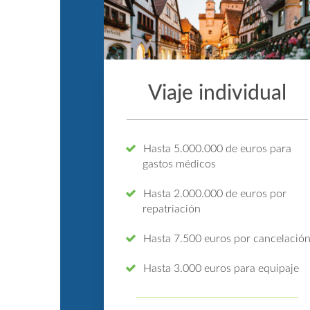
Viaje individual
Hasta 5.000.000 de euros para
gastos médicos
Hasta 2.000.000 de euros por
repatriación
Hasta 7.500 euros por cancelació
Hasta 3.000 euros para equipaje