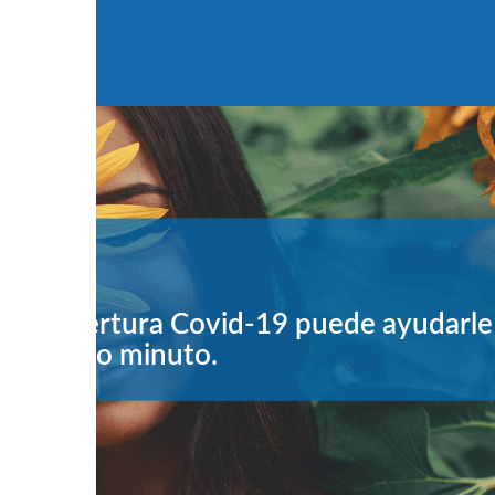
Viajar con niños
Bebes y niños menores de 3 
menores de 18 años.