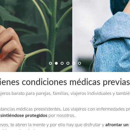
1
2
3
4
5
6
 tienes condiciones médicas previas
jeros barato para parejas, familias, viajeros individuales y tambi
stancias médicas preexistentes. Los viajeros con enfermedades p
r sintiéndose protegidos
por nosotros.
vos, te abren la mente y por ello hay que disfrutar y
afrontar un