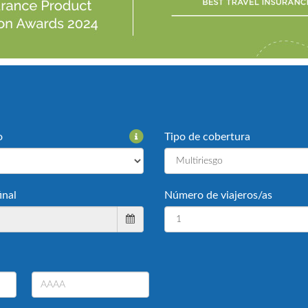
o
Tipo de cobertura
inal
Número de viajeros/as