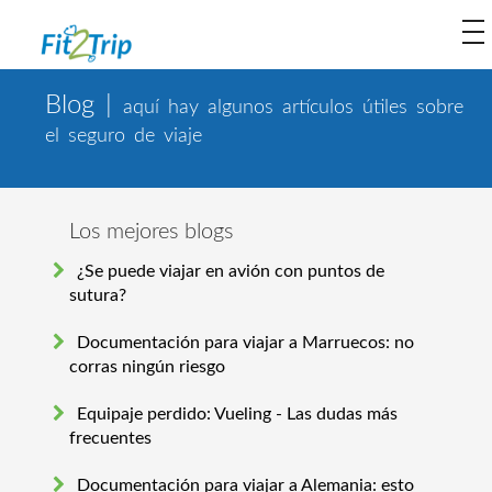
to
na
Blog |
aquí hay algunos artículos útiles sobre
el seguro de viaje
Los mejores blogs
¿Se puede viajar en avión con puntos de
sutura?
Documentación para viajar a Marruecos: no
corras ningún riesgo
Equipaje perdido: Vueling - Las dudas más
frecuentes
Documentación para viajar a Alemania: esto