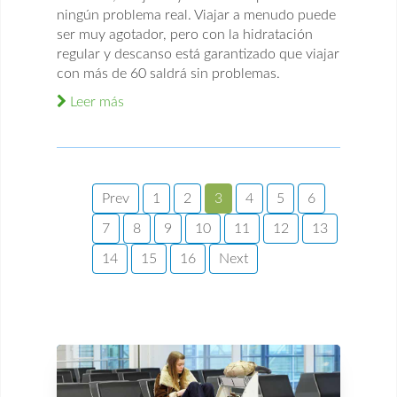
ningún problema real. Viajar a menudo puede
ser muy agotador, pero con la hidratación
regular y descanso está garantizado que viajar
con más de 60 saldrá sin problemas.
Leer más
Prev
1
2
3
4
5
6
7
8
9
10
11
12
13
14
15
16
Next