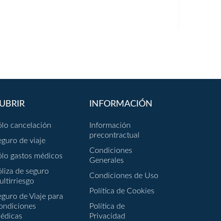
UBRIR
INFORMACIÓN
ólo cancelación
Información
precontractual
eguro de viaje
Condiciones
ólo gastos médicos
Generales
óliza de seguro
Condiciones de Uso
ultirriesgo
Política de Cookies
eguro de Viaje para
ondiciones
Política de
édicas
Privacidad