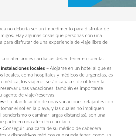
íaca no debería ser un impedimento para disfrutar de
y amigos. Hay algunas cosas que personas con una
para disfrutar de una experiencia de viaje libre de
los con afecciones cardíacas deben tener en cuenta:
 instalaciones locales
– Alojarse en un hotel al que es
cios locales, como hospitales y médicos de urgencias, es
 médica, los viajeros serán capaces de obtener la
 reservar unas vacaciones, también es importante
u agente de viaje/reservas.
es-
La planificación de unas vacaciones relajantes con
tomar el sol en la playa, y las cuales no impliquen
 el senderismo o caminar largas distancias), son una
ue padecen una afección cardíaca.
–
Conseguir una carta de su médico de cabecera
os y dispositivos médicos que pueda tener, como un