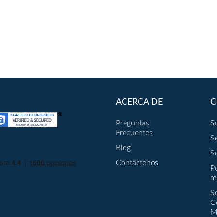
ACERCA DE
C
Preguntas
S
Frecuentes
S
Blog
S
Contáctenos
P
m
S
C
M