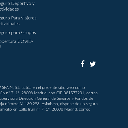
eguro Deportivo y
ctividades
eguro Para viajeros
dividuales
eguro para Grupos
obertura COVID-
9
P SPAIN, S.L. actúa en el presente sitio web como
Irún nº 7, 1º, 28008 Madrid, con CIF B81577231, correo
d supervisora Dirección General de Seguros y Fondos de
, hoja número M-180.298; Asimismo, dispone de un seguro
omicilio en Calle Irún nº 7, 1º, 28008 Madrid, correo