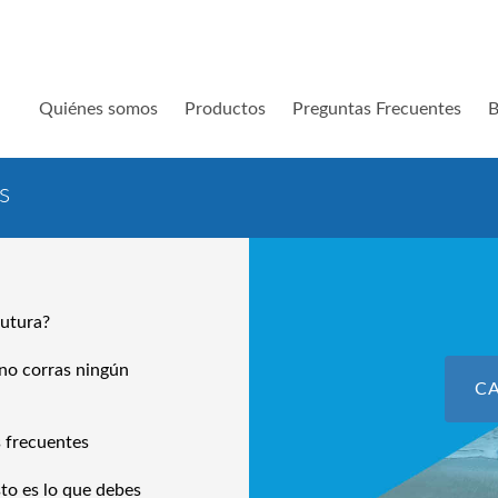
Quiénes somos
Productos
Preguntas Frecuentes
B
s
sutura?
no corras ningún
C
s frecuentes
to es lo que debes