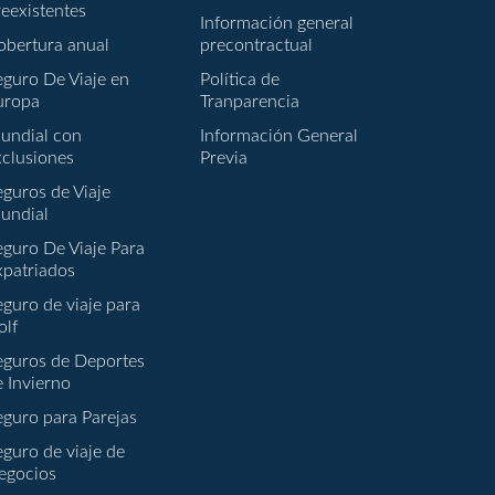
reexistentes
Información general
obertura anual
precontractual
eguro De Viaje en
Política de
uropa
Tranparencia
undial con
Información General
xclusiones
Previa
eguros de Viaje
undial
eguro De Viaje Para
xpatriados
eguro de viaje para
olf
eguros de Deportes
e Invierno
eguro para Parejas
eguro de viaje de
egocios