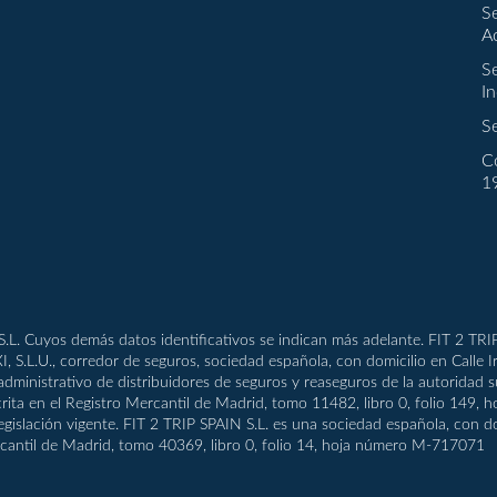
S
A
S
In
S
C
1
.L. Cuyos demás datos identificativos se indican más adelante. FIT 2 TRI
.L.U., corredor de seguros, sociedad española, con domicilio en Calle 
o administrativo de distribuidores de seguros y reaseguros de la autorida
rita en el Registro Mercantil de Madrid, tomo 11482, libro 0, folio 149
legislación vigente. FIT 2 TRIP SPAIN S.L. es una sociedad española, con d
ercantil de Madrid, tomo 40369, libro 0, folio 14, hoja número M-717071