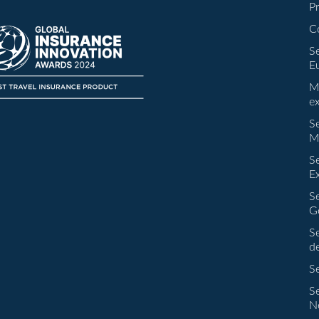
P
C
S
E
M
e
S
M
S
E
S
G
S
d
S
S
N