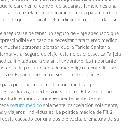
que le paren en el control de aduanas. También es una
ecera una receta con medicamento extra para cubrir la
n caso de que se le acabe el medicamento, lo pierda o se
e asegurarse de tener un seguro de viaje adecuado que
imprescindible en caso de necesitar tratamiento médico
ue muchas personas piensan que la Tarjeta Sanitaria
rnativa al seguro de viaje, este no es el caso. La Tarjeta
dica limitada para viajar al extranjero. Es importante
lud de cada país funciona de modo ligeramente distinto
itos en España pueden no serlo en otros países.
aje para personas con condiciones médicas pre-
es cardíacas, hipertensión y cáncer. Fit 2 Trip tiene
para todo el mundo, independientemente de sus
frece
seguro médico
solamente, cancelación solamente,
as y viajeros individuales. La política médica de Fit 2
el coste causado por una posible vuelta prematura de su