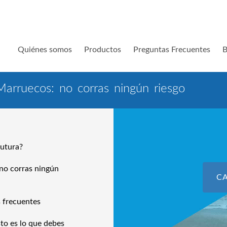
Quiénes somos
Productos
Preguntas Frecuentes
B
Marruecos: no corras ningún riesgo
sutura?
no corras ningún
C
s frecuentes
to es lo que debes