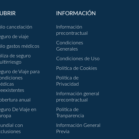
UBRIR
INFORMACIÓN
ólo cancelación
Información
precontractual
eguro de viaje
Condiciones
ólo gastos médicos
Generales
óliza de seguro
Condiciones de Uso
ultirriesgo
Política de Cookies
eguro de Viaje para
ondiciones
Política de
édicas
Privacidad
reexistentes
Información general
obertura anual
precontractual
eguro De Viaje en
Política de
uropa
Tranparencia
undial con
Información General
xclusiones
Previa