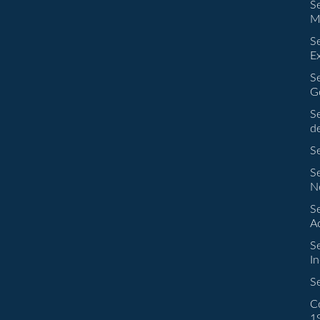
S
M
S
E
S
G
S
d
S
S
N
S
A
S
In
S
C
1