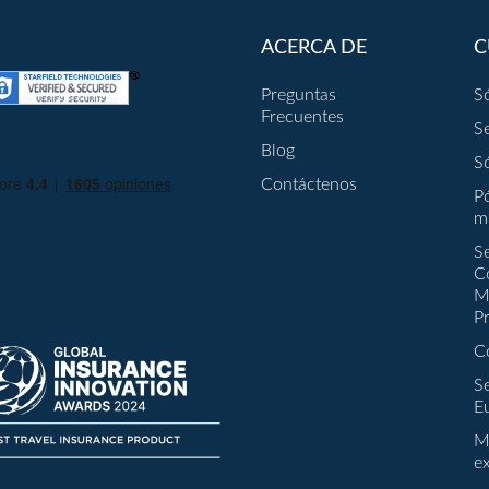
ACERCA DE
C
Preguntas
S
Frecuentes
S
Blog
S
Contáctenos
P
m
S
C
M
P
C
S
E
M
e