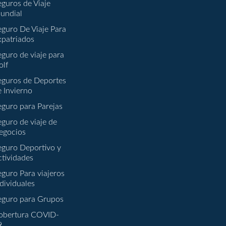
eguros de Viaje
undial
eguro De Viaje Para
xpatriados
eguro de viaje para
olf
eguros de Deportes
e Invierno
eguro para Parejas
eguro de viaje de
egocios
eguro Deportivo y
ctividades
eguro Para viajeros
dividuales
eguro para Grupos
obertura COVID-
9