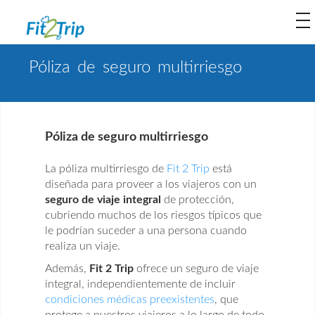
to
na
Póliza de seguro multirriesgo
Póliza de seguro multirriesgo
La póliza multirriesgo de
Fit 2 Trip
está
diseñada para proveer a los viajeros con un
seguro de viaje integral
de protección,
cubriendo muchos de los riesgos típicos que
le podrían suceder a una persona cuando
realiza un viaje.
Además,
Fit 2 Trip
ofrece un seguro de viaje
integral, independientemente de incluir
condiciones médicas preexistentes
, que