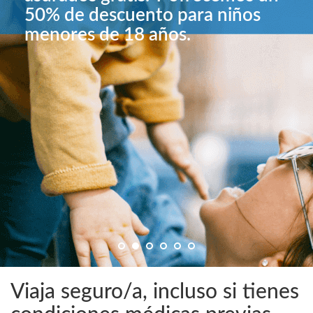
50% de descuento para niños
menores de 18 años.
1
2
3
4
5
6
Viaja seguro/a, incluso si tienes