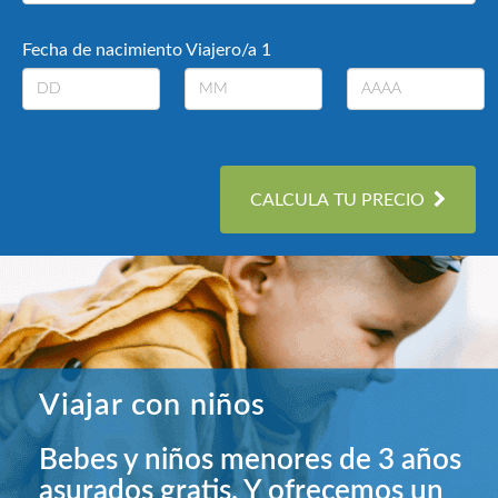
Fecha de nacimiento Viajero/a 1
CALCULA TU PRECIO
Viajar con niños
Bebes y niños menores de 3 años
asurados gratis. Y ofrecemos un